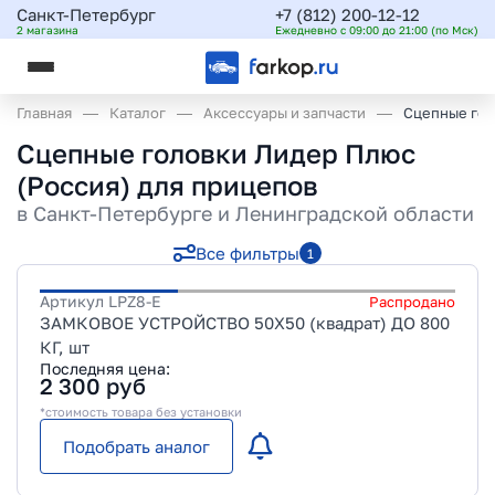
Санкт-Петербург
+7 (812) 200-12-12
2 магазина
Ежедневно с 09:00 до 21:00 (по Мск)
Главная
Каталог
Аксессуары и запчасти
Сцепные гол
Сцепные головки Лидер Плюс
(Россия) для прицепов
в
Санкт-Петербурге и Ленинградской области
Все фильтры
1
Артикул
LPZ8-E
Распродано
ЗАМКОВОЕ УСТРОЙСТВО 50X50 (квадрат) ДО 800
КГ, шт
Последняя цена:
2 300
руб
*стоимость товара без установки
Подобрать аналог