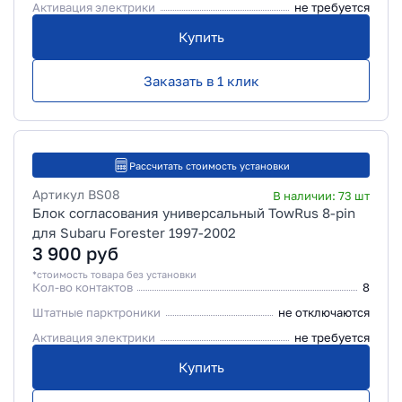
Активация электрики
не требуется
Купить
Заказать в 1 клик
Рассчитать стоимость установки
Артикул
BS08
В наличии:
73
шт
Блок согласования универсальный TowRus 8-pin
для Subaru Forester 1997-2002
3 900
руб
*стоимость товара без установки
Кол-во контактов
8
Штатные парктроники
не отключаются
Активация электрики
не требуется
Купить