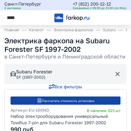
Санкт-Петербург
+7 (812) 200-12-12
2 магазина
Ежедневно с 09:00 до 21:00 (по Мск)
Главная
Каталог
Электрика фаркопов
Subaru
Fo
Электрика фаркопа на Subaru
Forester SF 1997-2002
в
Санкт-Петербурге и Ленинградской области
Subaru Forester
SF (1997-2002)
Все фильтры
Рассчитать стоимость установки
Артикул
EU-100ND
В наличии:
621
шт
Набор электрооборудования универсальный
TowRus 7-pin для Subaru Forester 1997-2002
990
руб