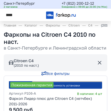
Санкт-Петербург
+7 (812) 200-12-12
2 магазина
Ежедневно с 09:00 до 21:00 (по Мск)
Главная
Каталог
Фаркопы
Citroen
C4
(2010
Фаркопы на Citroen C4 2010 по
наст.
в
Санкт-Петербурге и Ленинградской области
Citroen C4
(2010 по наст.)
Все фильтры
Пожизненная гарантия
Рассчитать стоимость установки
Артикул
P106-A
В наличии:
4
шт
Фаркоп Лидер плюс для Citroen C4 (хетчбек)
2011-2026
9 500
руб