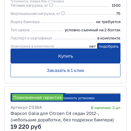
*стоимость товара без установки
Тяговая нагрузка, кг
1500
Вертикальная нагрузка, кг
75
Вырез бампера
не требуется
Тип крюка
условно-съемный на 2 болтах
Паспорт и сертификат
в комплекте
Электрика в комплекте
нет
подобрать
Купить
Заказать в 1 клик
Пожизненная гарантия
Рассчитать стоимость установки
Артикул
C038A
В наличии:
3
шт
Фаркоп Galia для Citroen C4 седан 2012-,
(небольшие доработки, без подрезки бампера)
19 220
руб