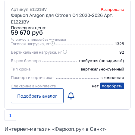
Артикул
E1221BV
Распродано
Фаркоп Aragon для Citroen C4 2020-2026 Арт.
E1221BV
Последняя цена:
59 670
руб
*стоимость товара без установки
Тяговая нагрузка, кг
1325
Вертикальная нагрузка, кг
92
Вырез бампера
требуется (невидимый)
Тип крюка
вертикально-съемный
Паспорт и сертификат
в комплекте
Электрика в комплекте
нет
подобрать
Подобрать аналог
1
Интернет-магазин «Фаркоп.ру» в Санкт-