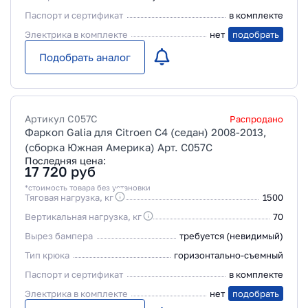
Паспорт и сертификат
в комплекте
Электрика в комплекте
нет
подобрать
Подобрать аналог
Артикул
C057C
Распродано
Фаркоп Galia для Citroen C4 (седан) 2008-2013,
(сборка Южная Америка) Арт. C057C
Последняя цена:
17 720
руб
*стоимость товара без установки
Тяговая нагрузка, кг
1500
Вертикальная нагрузка, кг
70
Вырез бампера
требуется (невидимый)
Тип крюка
горизонтально-съемный
Паспорт и сертификат
в комплекте
Электрика в комплекте
нет
подобрать