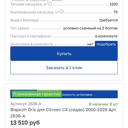
Тяговая нагрузка, кг
1100
Вертикальная нагрузка, кг
75
Вырез бампера
требуется
Тип крюка
условно-съемный на 2 болтах
Паспорт и сертификат
в комплекте
Электрика в комплекте
нет
подобрать
Купить
Заказать в 1 клик
Пожизненная гарантия
Рассчитать стоимость установки
Артикул
2636-A
В наличии:
8
шт
Фаркоп Oris для Citroen C4 (седан) 2010-2026 Арт.
2636-A
13 510
руб