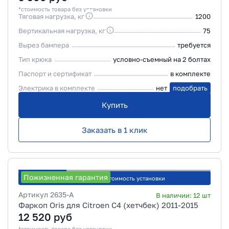
*стоимость товара без установки
Тяговая нагрузка, кг
1200
Вертикальная нагрузка, кг
75
Вырез бампера
требуется
Тип крюка
условно-съемный на 2 болтах
Паспорт и сертификат
в комплекте
Электрика в комплекте
нет
подобрать
Купить
Заказать в 1 клик
Пожизненная гарантия
Рассчитать стоимость установки
Артикул
2635-A
В наличии:
12
шт
Фаркоп Oris для Citroen C4 (хетчбек) 2011-2015
12 520
руб
*стоимость товара без установки