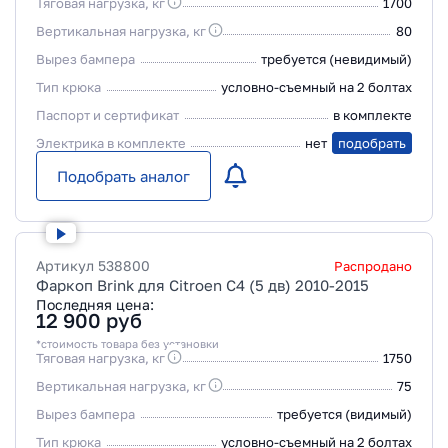
Тяговая нагрузка, кг
1700
Вертикальная нагрузка, кг
80
Вырез бампера
требуется (невидимый)
Тип крюка
условно-съемный на 2 болтах
Паспорт и сертификат
в комплекте
Электрика в комплекте
нет
подобрать
Подобрать аналог
Артикул
538800
Распродано
Фаркоп Brink для Citroen C4 (5 дв) 2010-2015
Последняя цена:
12 900
руб
*стоимость товара без установки
Тяговая нагрузка, кг
1750
Вертикальная нагрузка, кг
75
Вырез бампера
требуется (видимый)
Тип крюка
условно-съемный на 2 болтах