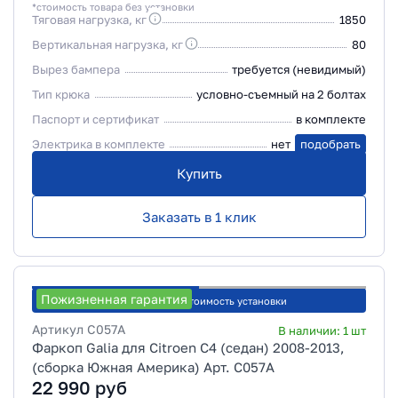
*стоимость товара без установки
Тяговая нагрузка, кг
1850
Вертикальная нагрузка, кг
80
Вырез бампера
требуется (невидимый)
Тип крюка
условно-съемный на 2 болтах
Паспорт и сертификат
в комплекте
Электрика в комплекте
нет
подобрать
Купить
Заказать в 1 клик
Пожизненная гарантия
Рассчитать стоимость установки
Артикул
C057A
В наличии:
1
шт
Фаркоп Galia для Citroen C4 (седан) 2008-2013,
(сборка Южная Америка) Арт. C057A
22 990
руб