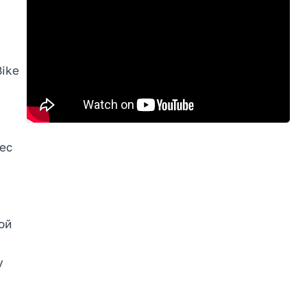
Bike
ес
ой
у