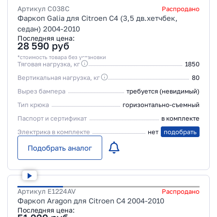
Артикул
C038C
Распродано
Фаркоп Galia для Citroen C4 (3,5 дв.хетчбек,
седан) 2004-2010
Последняя цена:
28 590
руб
*стоимость товара без установки
Тяговая нагрузка, кг
1850
Вертикальная нагрузка, кг
80
Вырез бампера
требуется (невидимый)
Тип крюка
горизонтально-съемный
Паспорт и сертификат
в комплекте
Электрика в комплекте
нет
подобрать
Подобрать аналог
Артикул
E1224AV
Распродано
Фаркоп Aragon для Citroen C4 2004-2010
Последняя цена: