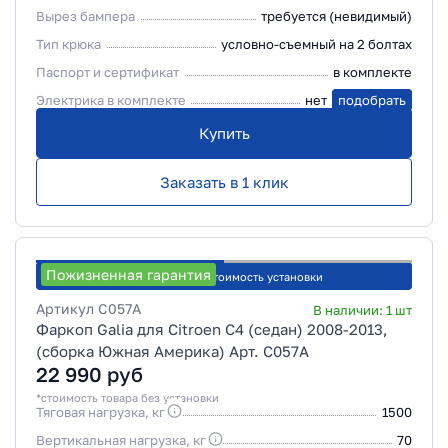
Вырез бампера
требуется (невидимый)
Тип крюка
условно-съемный на 2 болтах
Паспорт и сертификат
в комплекте
Электрика в комплекте
нет
подобрать
Купить
Заказать в 1 клик
Пожизненная гарантия
Рассчитать стоимость установки
Артикул
C057A
В наличии:
1
шт
Фаркоп Galia для Citroen C4 (седан) 2008-2013,
(сборка Южная Америка) Арт. C057A
22 990
руб
*стоимость товара без установки
Тяговая нагрузка, кг
1500
Вертикальная нагрузка, кг
70