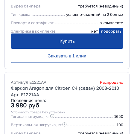
Вырез бампера
требуется (невидимый)
Тип крюка
условно-съемный на 2 болтах
Паспорт и сертификат
в комплекте
Электрика в комплекте
нет
подобрать
Купить
Заказать в 1 клик
Артикул
E1221AA
Распродано
Фаркоп Aragon для Citroen C4 (седан) 2008-2010
Арт. E1221AA
Последняя цена:
3 980
руб
*стоимость товара без установки
Тяговая нагрузка, кг
1650
Вертикальная нагрузка, кг
100
Вырез бампера
требуется (невидимый)