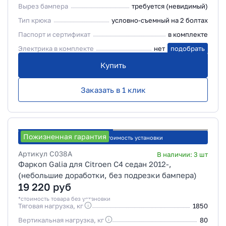
Вырез бампера
требуется (невидимый)
Тип крюка
условно-съемный на 2 болтах
Паспорт и сертификат
в комплекте
Электрика в комплекте
нет
подобрать
Купить
Заказать в 1 клик
Пожизненная гарантия
Рассчитать стоимость установки
Артикул
C038A
В наличии:
3
шт
Фаркоп Galia для Citroen C4 седан 2012-,
(небольшие доработки, без подрезки бампера)
19 220
руб
*стоимость товара без установки
Тяговая нагрузка, кг
1850
Вертикальная нагрузка, кг
80