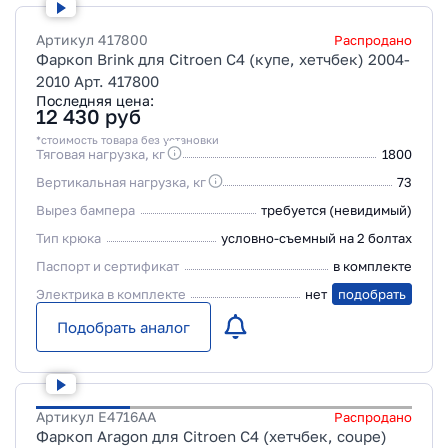
Артикул
417800
Распродано
Фаркоп Brink для Citroen C4 (купе, хетчбек) 2004-
2010 Арт. 417800
Последняя цена:
12 430
руб
*стоимость товара без установки
Тяговая нагрузка, кг
1800
Вертикальная нагрузка, кг
73
Вырез бампера
требуется (невидимый)
Тип крюка
условно-съемный на 2 болтах
Паспорт и сертификат
в комплекте
Электрика в комплекте
нет
подобрать
Подобрать аналог
Артикул
E4716AA
Распродано
Фаркоп Aragon для Citroen C4 (хетчбек, coupe)