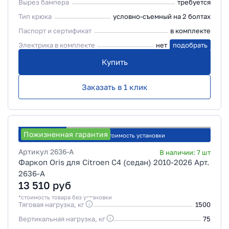
Вырез бампера
требуется
Тип крюка
условно-съемный на 2 болтах
Паспорт и сертификат
в комплекте
Электрика в комплекте
нет
подобрать
Купить
Заказать в 1 клик
Пожизненная гарантия
Рассчитать стоимость установки
Артикул
2636-A
В наличии:
7
шт
Фаркоп Oris для Citroen C4 (седан) 2010-2026 Арт.
2636-A
13 510
руб
*стоимость товара без установки
Тяговая нагрузка, кг
1500
Вертикальная нагрузка, кг
75