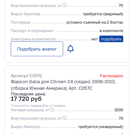
Вертикальная нагрузка, кг
75
Вырез бампера
требуется (видимый)
Тип крюка
условно-съемный на 2 болтах
Паспорт и сертификат
в комплекте
Электрика в комплекте
нет
подобрать
Подобрать аналог
Артикул
C057C
Распродано
Фаркоп Galia для Citroen C4 (седан) 2008-2013,
(сборка Южная Америка) Арт. C057C
Последняя цена:
17 720
руб
*стоимость товара без установки
Тяговая нагрузка, кг
1500
Вертикальная нагрузка, кг
70
Вырез бампера
требуется (невидимый)