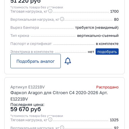
51 220
руб
*стоимость товара без установки
Тяговая нагрузка, кг
1700
Вертикальная нагрузка, кг
80
Вырез бампера
требуется (невидимый)
Тип крюка
вертикально-съемный
Паспорт и сертификат
в комплекте
Электрика в комплекте
нет
подобрать
Подобрать аналог
Артикул
E1221BV
Распродано
Фаркоп Aragon для Citroen C4 2020-2026 Арт.
E1221BV
Последняя цена:
59 670
руб
*стоимость товара без установки
Тяговая нагрузка, кг
1325
Вертикальная нагрузка, кг
92