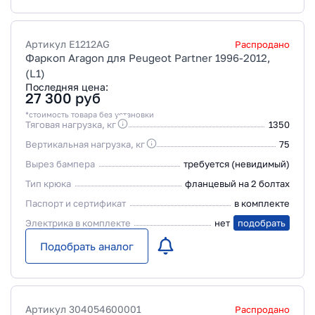
Артикул
E1212AG
Распродано
Фаркоп Aragon для Peugeot Partner 1996-2012,
(L1)
Последняя цена:
27 300
руб
*стоимость товара без установки
Тяговая нагрузка, кг
1350
Вертикальная нагрузка, кг
75
Вырез бампера
требуется (невидимый)
Тип крюка
фланцевый на 2 болтах
Паспорт и сертификат
в комплекте
Электрика в комплекте
нет
подобрать
Подобрать аналог
Артикул
304054600001
Распродано