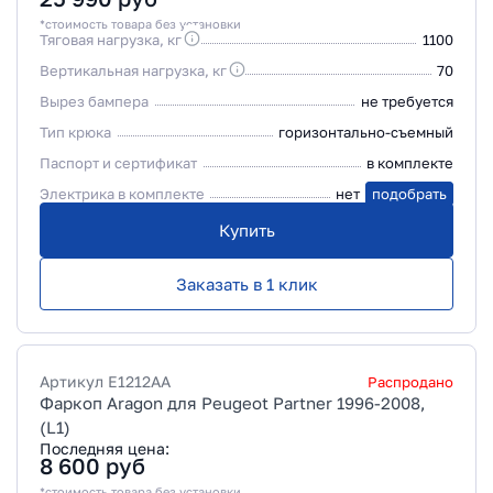
*стоимость товара без установки
Тяговая нагрузка, кг
1100
Вертикальная нагрузка, кг
70
Вырез бампера
не требуется
Тип крюка
горизонтально-съемный
Паспорт и сертификат
в комплекте
Электрика в комплекте
нет
подобрать
Купить
Заказать в 1 клик
Артикул
E1212AA
Распродано
Фаркоп Aragon для Peugeot Partner 1996-2008,
(L1)
Последняя цена:
8 600
руб
*стоимость товара без установки