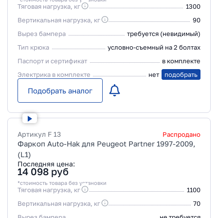
Тяговая нагрузка, кг
1300
Вертикальная нагрузка, кг
90
Вырез бампера
требуется (невидимый)
Тип крюка
условно-съемный на 2 болтах
Паспорт и сертификат
в комплекте
Электрика в комплекте
нет
подобрать
Подобрать аналог
Артикул
F 13
Распродано
Фаркоп Auto-Hak для Peugeot Partner 1997-2009,
(L1)
Последняя цена:
14 098
руб
*стоимость товара без установки
Тяговая нагрузка, кг
1100
Вертикальная нагрузка, кг
70
Вырез бампера
не требуется