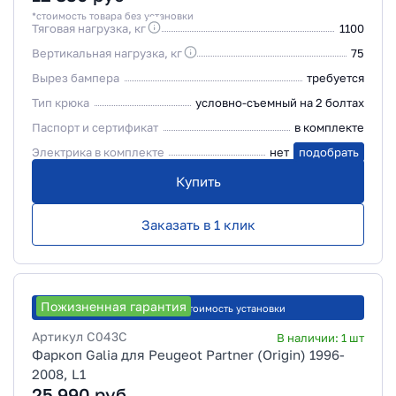
*стоимость товара без установки
Тяговая нагрузка, кг
1100
Вертикальная нагрузка, кг
75
Вырез бампера
требуется
Тип крюка
условно-съемный на 2 болтах
Паспорт и сертификат
в комплекте
Электрика в комплекте
нет
подобрать
Купить
Заказать в 1 клик
Пожизненная гарантия
Рассчитать стоимость установки
Артикул
C043C
В наличии:
1
шт
Фаркоп Galia для Peugeot Partner (Origin) 1996-
2008, L1
25 990
руб