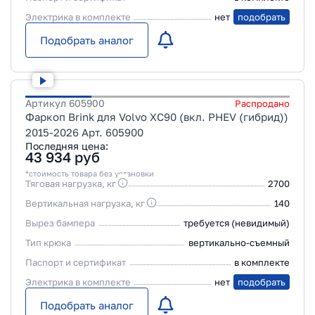
Электрика в комплекте
нет
подобрать
Подобрать аналог
Артикул
605900
Распродано
Фаркоп Brink для Volvo XC90 (вкл. PHEV (гибрид))
2015-2026 Арт. 605900
Последняя цена:
43 934
руб
*стоимость товара без установки
Тяговая нагрузка, кг
2700
Вертикальная нагрузка, кг
140
Вырез бампера
требуется (невидимый)
Тип крюка
вертикально-съемный
Паспорт и сертификат
в комплекте
Электрика в комплекте
нет
подобрать
Подобрать аналог