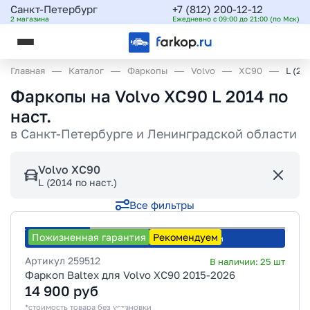
Санкт-Петербург
+7 (812) 200-12-12
2 магазина
Ежедневно с 09:00 до 21:00 (по Мск)
Главная
Каталог
Фаркопы
Volvo
XC90
L (20
Фаркопы на Volvo XC90 L 2014 по
наст.
в
Санкт-Петербурге и Ленинградской области
Volvo XC90
L (2014 по наст.)
Все фильтры
Пожизненная гарантия
Рекомендуем
Рассчитать стоимость установки
Артикул
259512
В наличии:
25
шт
Фаркоп Baltex для Volvo XC90 2015-2026
14 900
руб
*стоимость товара без установки