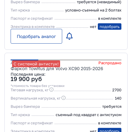
Вырез бампера
требуется (невидимый)
Тип крюка
условно-съемный на 2 болтах
Паспорт и сертификат
в комплекте
Электрика в комплекте
нет
подобрать
Подобрать аналог
Артикул
259514
Распродано
С системой антистук!
Фаркоп TowRus для Volvo XC90 2015-2026
Последняя цена:
19 900
руб
*стоимость товара без установки
Тяговая нагрузка, кг
2700
Вертикальная нагрузка, кг
140
Вырез бампера
требуется
Тип крюка
съемный под квадрат с антистуком
Паспорт и сертификат
в комплекте
Электрика в комплекте
нет
подобрать