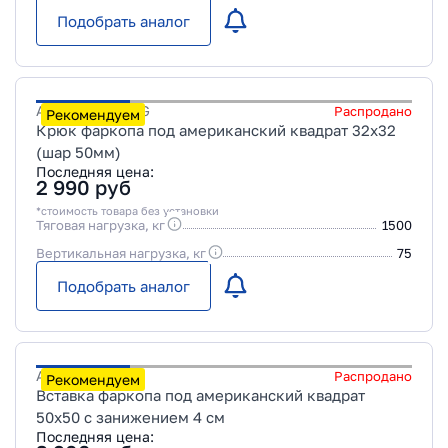
Подобрать аналог
Артикул
KU-02G
Распродано
Рекомендуем
Крюк фаркопа под американский квадрат 32х32
(шар 50мм)
Последняя цена:
2 990
руб
*стоимость товара без установки
Тяговая нагрузка, кг
1500
Вертикальная нагрузка, кг
75
Подобрать аналог
Артикул
KU-05
Распродано
Рекомендуем
Вставка фаркопа под американский квадрат
50х50 с занижением 4 см
Последняя цена: