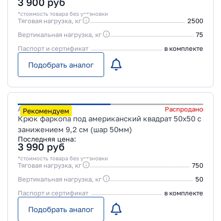
3 900
руб
*стоимость товара без установки
Тяговая нагрузка, кг
2500
Вертикальная нагрузка, кг
75
Паспорт и сертификат
в комплекте
Подобрать аналог
Артикул
KU-03
Распродано
Рекомендуем
Крюк фаркопа под американский квадрат 50х50 с
занижением 9,2 см (шар 50мм)
Последняя цена:
3 990
руб
*стоимость товара без установки
Тяговая нагрузка, кг
750
Вертикальная нагрузка, кг
50
Паспорт и сертификат
в комплекте
Подобрать аналог