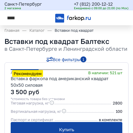
Санкт-Петербург
+7 (812) 200-12-12
2 магазина
Ежедневно с 09:00 до 21:00 (по Мск)
Главная
Каталог
Вставки под квадрат
Вставки под квадрат Балтекс
в
Санкт-Петербурге и Ленинградской области
Все фильтры
1
Артикул
KU-01
В наличии:
521
шт
Рекомендуем
Вставка фаркопа под американский квадрат
50х50 силовая
3 500
руб
*стоимость товара без установки
Тяговая нагрузка, кг
2800
Вертикальная нагрузка, кг
100
Паспорт и сертификат
в комплекте
Купить