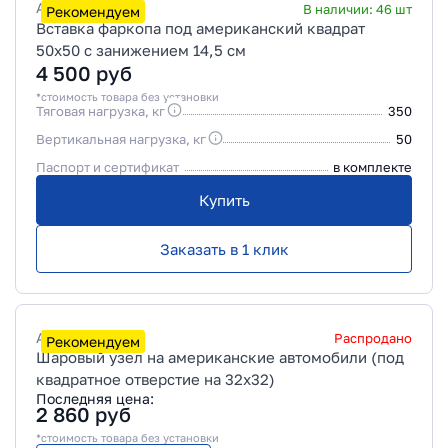
Артикул
KU-04
В наличии:
46
шт
Рекомендуем
Вставка фаркопа под американский квадрат
50х50 с занижением 14,5 см
4 500
руб
*стоимость товара без установки
Тяговая нагрузка, кг
350
Вертикальная нагрузка, кг
50
Паспорт и сертификат
в комплекте
Купить
Заказать в 1 клик
Артикул
KU-02
Распродано
Рекомендуем
Шаровый узел на американские автомобили (под
квадратное отверстие на 32x32)
Последняя цена:
2 860
руб
*стоимость товара без установки