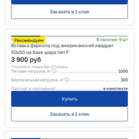
Заказать в 1 клик
Артикул
299410
В наличии:
9
шт
Рекомендуем
Вставка фаркопа под американский квадрат
50х50 на базе шара тип F
3 900
руб
*стоимость товара без установки
Тяговая нагрузка, кг
1000
Вертикальная нагрузка, кг
100
Паспорт и сертификат
в комплекте
Купить
Заказать в 1 клик